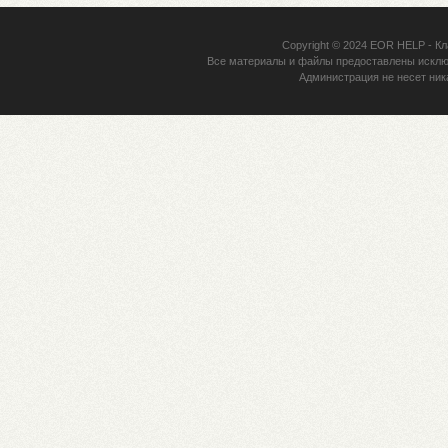
Copyright © 2024
EOR HELP
- Кл
Все материалы и файлы предоставлены исклю
Администрация не несет ник