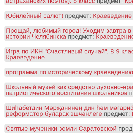
астраханских поэтов). 8 класс
предмет:
Кр
Юбилейный салют!
предмет:
Краеведение
Прощай, любимый город! Уходим завтра в
истории Челябинска
предмет:
Краеведени
Игра по ИКН "Счастливый случай". 8-9 кла
Краеведение
программа по историческому краеведени
Школьный музей как средство духовно-нра
патриотического воспитания школьников
п
Шиһабетдин Мәрҗанинең дин һәм мәгариф
реформатор буларак эшчәнлеге
предмет:
Святые мученики земли Саратовской
пред