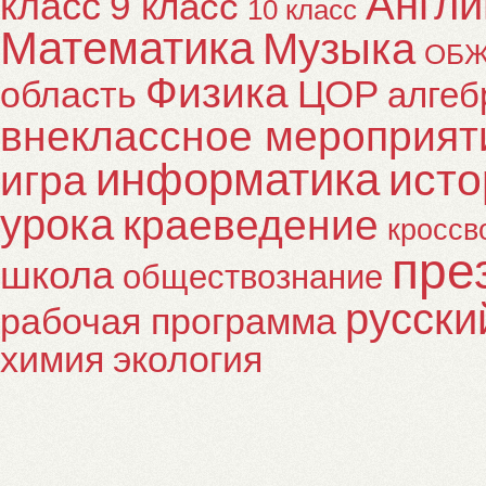
Англи
класс
9 класс
10 класс
Математика
Музыка
ОБ
Физика
ЦОР
область
алгеб
внеклассное мероприят
информатика
исто
игра
урока
краеведение
кроссв
пре
школа
обществознание
русски
рабочая программа
химия
экология