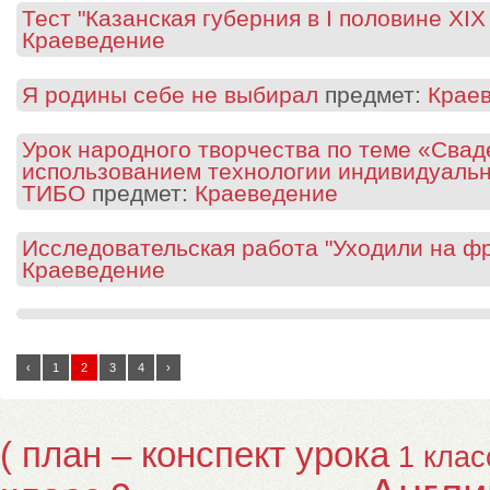
Тест "Казанская губерния в I половине XIX
Краеведение
Я родины себе не выбирал
предмет:
Крае
Урок народного творчества по теме «Свад
использованием технологии индивидуальн
ТИБО
предмет:
Краеведение
Исследовательская работа "Уходили на ф
Краеведение
‹
1
2
3
4
›
( план – конспект урока
1 клас