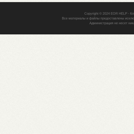
Copyright © 2024
EOR HELP
- Кл
Все материалы и файлы предоставлены исклю
Администрация не несет ник