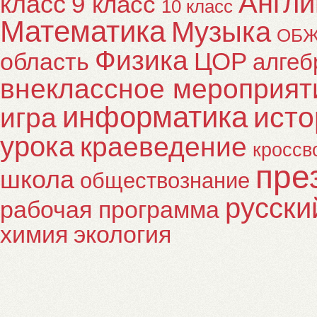
Англи
класс
9 класс
10 класс
Математика
Музыка
ОБ
Физика
ЦОР
область
алгеб
внеклассное мероприят
информатика
исто
игра
урока
краеведение
кроссв
пре
школа
обществознание
русски
рабочая программа
химия
экология