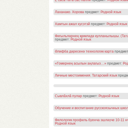
Ĕ cасă тата сас палли
предмет:
Родной язык
Лаханако. Хорова
предмет:
Родной язык
Хамтын ажал хусэтэй
предмет:
Родной язык
Фигыльләрнең җөмләдә кулланылышы. (Тата
предмет:
Родной язык
Әлифба дәресенә технологик карта
предме
«Гомернең асылын аңлагыз…»
предмет:
Ро
Личные местоимения. Татарский язык
предм
Сывлăхлă пулар
предмет:
Родной язык
Обучение и воспитание русскоязычных школ
Филологик профиль буенча эшләүче 10-11 
Родной язык