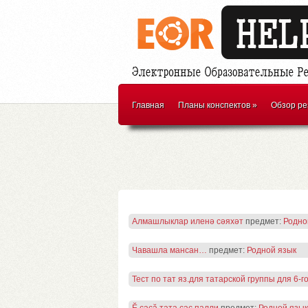
Главная
Планы конспектов
»
Обзор ре
Алмашлыклар иленә сәяхәт
предмет:
Родно
Чавашла мансан…
предмет:
Родной язык
Тест по тат яз.для татарской группы для 6-г