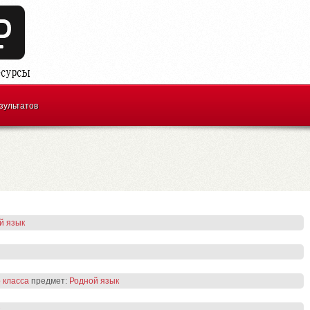
зультатов
й язык
о класса
предмет:
Родной язык