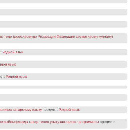
р теле дәресләрендә Ризаэддин Фәхреддин хезмәтләрен куллану)
т:
Родной язык
дной язык
ет:
Родной язык
ьников татарскому языку
предмет:
Родной язык
нче сыйныфларда татар телен укыту авторлык программасы
предмет: