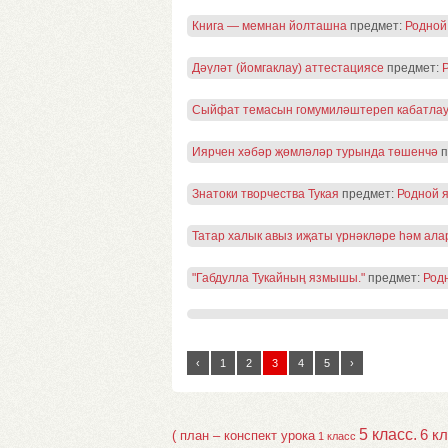
Книга — мемнан йолташна
предмет:
Родной
Дәүләт (йомгаклау) аттестациясе
предмет:
Сыйфат темасын гомумиләштереп кабатла
Иярчен хәбәр җөмләләр турында төшенчә
п
Знатоки творчества Тукая
предмет:
Родной 
Татар халык авыз иҗаты үрнәкләре һәм ал
"Габдулла Тукайның язмышы."
предмет:
Род
‹
1
2
3
4
5
›
5 класс.
6 к
( план – конспект урока
1 класс