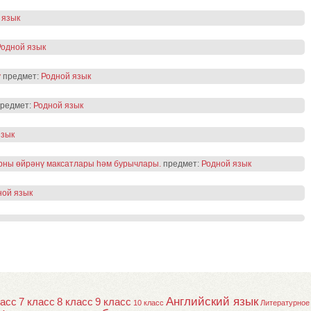
 язык
Родной язык
у
предмет:
Родной язык
редмет:
Родной язык
язык
арны өйрәнү максатлары һәм бурычлары.
предмет:
Родной язык
ной язык
Английский язык
ласс
7 класс
8 класс
9 класс
10 класс
Литературное