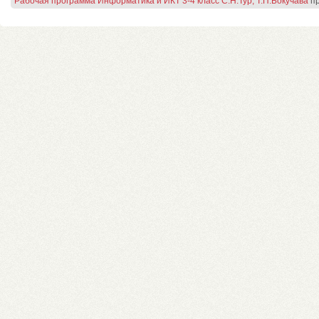
Рабочая программа Информатика и ИКТ 3-4 класс С.Н.Тур, Т.П.Бокучава
пр