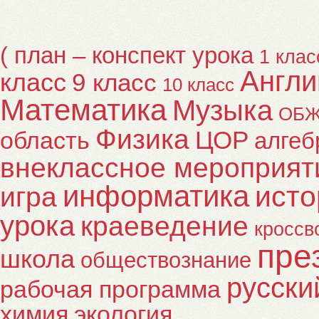
( план – конспект урока
1 клас
Англи
класс
9 класс
10 класс
Математика
Музыка
ОБ
Физика
ЦОР
область
алгеб
внеклассное мероприят
информатика
исто
игра
урока
краеведение
кроссв
пре
школа
обществознание
русски
рабочая программа
химия
экология