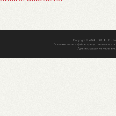
Copyright © 2024
EOR HELP
- Кл
Все материалы и файлы предоставлены исклю
Администрация не несет ник