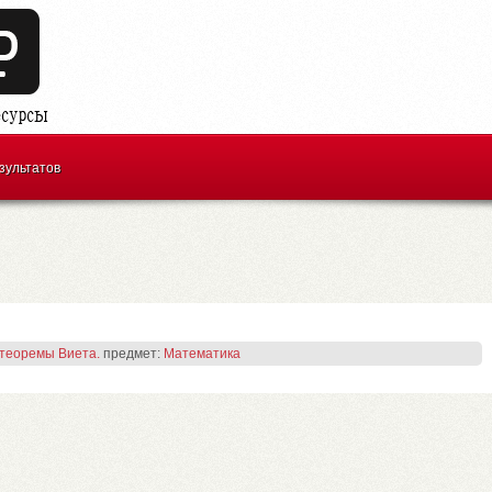
зультатов
теоремы Виета.
предмет:
Математика