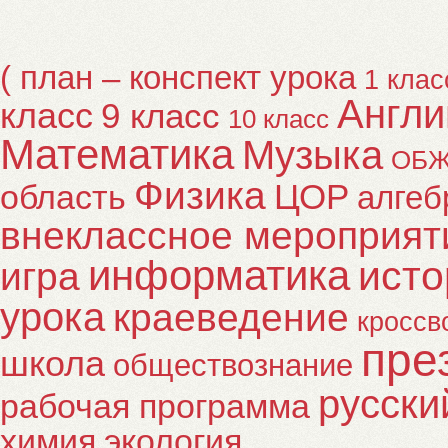
( план – конспект урока
1 клас
Англи
класс
9 класс
10 класс
Математика
Музыка
ОБ
Физика
ЦОР
область
алгеб
внеклассное мероприят
информатика
исто
игра
урока
краеведение
кроссв
пре
школа
обществознание
русски
рабочая программа
химия
экология