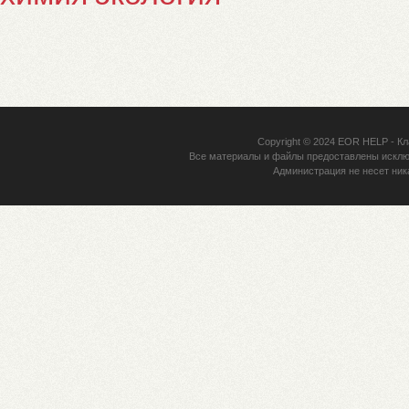
Copyright © 2024
EOR HELP
- Кл
Все материалы и файлы предоставлены исклю
Администрация не несет ник