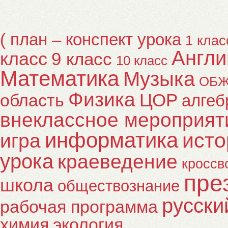
( план – конспект урока
1 клас
Англи
класс
9 класс
10 класс
Математика
Музыка
ОБ
Физика
ЦОР
область
алгеб
внеклассное мероприят
информатика
исто
игра
урока
краеведение
кроссв
пре
школа
обществознание
русски
рабочая программа
химия
экология