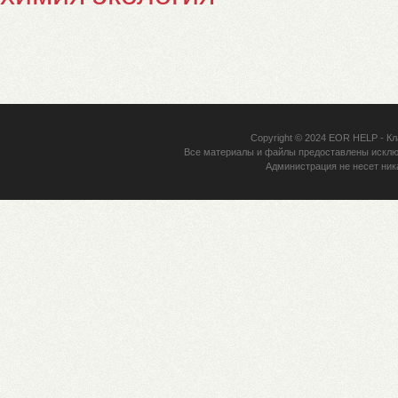
Copyright © 2024
EOR HELP
- Кл
Все материалы и файлы предоставлены исклю
Администрация не несет ник