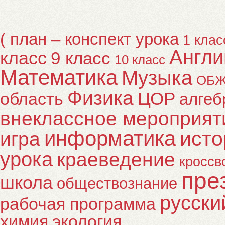
( план – конспект урока
1 клас
Англи
класс
9 класс
10 класс
Математика
Музыка
ОБ
Физика
ЦОР
область
алгеб
внеклассное мероприят
информатика
исто
игра
урока
краеведение
кроссв
пре
школа
обществознание
русски
рабочая программа
химия
экология