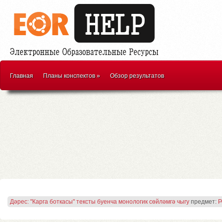
Главная
Планы конспектов
»
Обзор результатов
Дәрес: "Карга боткасы" тексты буенча монологик сөйләмгә чыгу
предмет:
Р