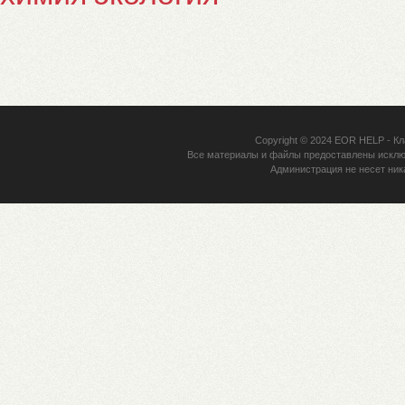
Copyright © 2024
EOR HELP
- Кл
Все материалы и файлы предоставлены исклю
Администрация не несет ник