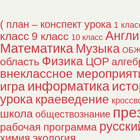
( план – конспект урока
1 клас
Англи
класс
9 класс
10 класс
Математика
Музыка
ОБ
Физика
ЦОР
область
алгеб
внеклассное мероприят
информатика
исто
игра
урока
краеведение
кроссв
пре
школа
обществознание
русски
рабочая программа
химия
экология