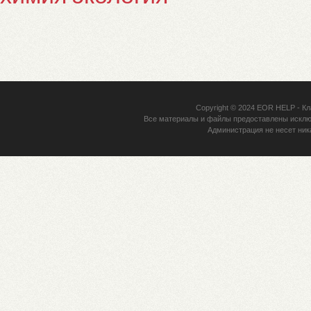
Copyright © 2024
EOR HELP
- Кл
Все материалы и файлы предоставлены исклю
Администрация не несет ник