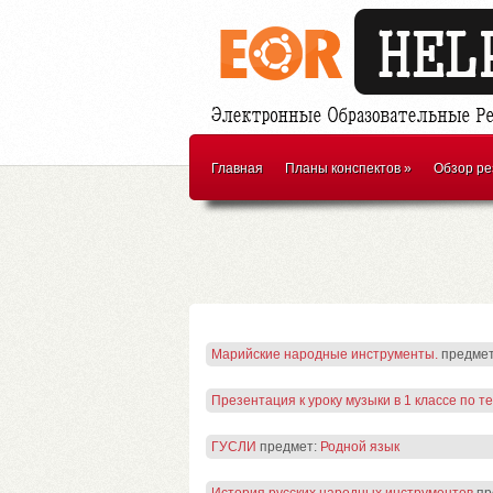
Главная
Планы конспектов
»
Обзор ре
Марийские народные инструменты.
предме
Презентация к уроку музыки в 1 классе по 
ГУСЛИ
предмет:
Родной язык