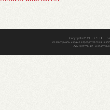
Copyright © 2024
EOR HELP
- Кл
Все материалы и файлы предоставлены исклю
Администрация не несет ник