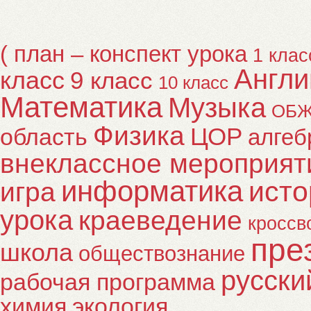
( план – конспект урока
1 клас
Англи
класс
9 класс
10 класс
Математика
Музыка
ОБ
Физика
ЦОР
область
алгеб
внеклассное мероприят
информатика
исто
игра
урока
краеведение
кроссв
пре
школа
обществознание
русски
рабочая программа
химия
экология