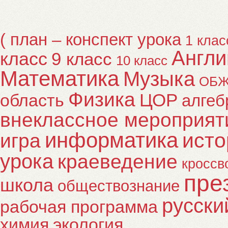
( план – конспект урока
1 клас
Англи
класс
9 класс
10 класс
Математика
Музыка
ОБ
Физика
ЦОР
область
алгеб
внеклассное мероприят
информатика
исто
игра
урока
краеведение
кроссв
пре
школа
обществознание
русски
рабочая программа
химия
экология