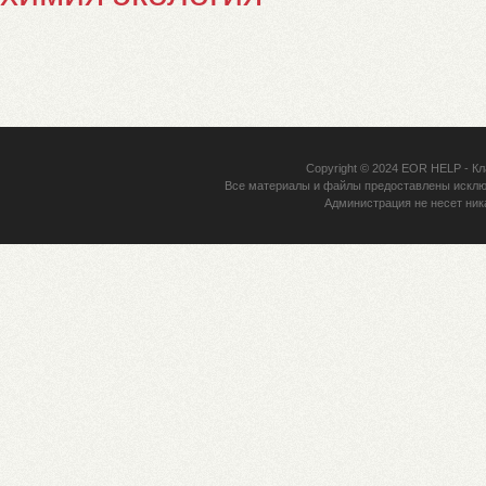
Copyright © 2024
EOR HELP
- Кл
Все материалы и файлы предоставлены исклю
Администрация не несет ник