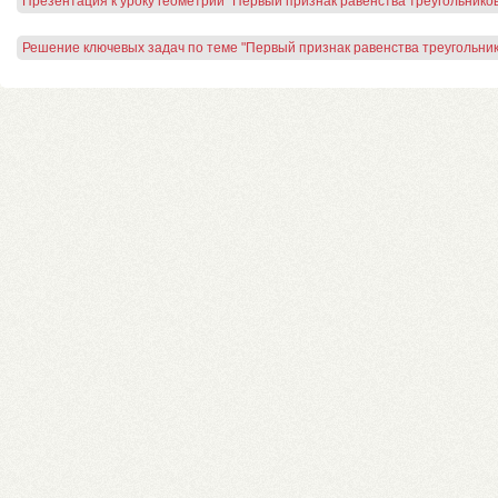
Презентация к уроку геометрии "Первый признак равенства треугольников
Решение ключевых задач по теме "Первый признак равенства треугольник