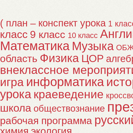
( план – конспект урока
1 клас
Англи
класс
9 класс
10 класс
Математика
Музыка
ОБ
Физика
ЦОР
область
алгеб
внеклассное мероприят
информатика
исто
игра
урока
краеведение
кроссв
пре
школа
обществознание
русски
рабочая программа
химия
экология