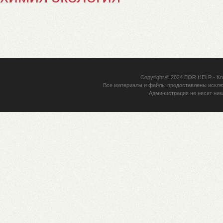
Copyright © 2024
EOR HELP
- Кл
Все материалы и файлы предоставлены исклю
Администрация не несет ник