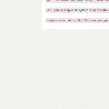
Тест "Экономика"
предмет:
Обществознание
И в шутку, и всерьез
предмет:
Обществозна
Контрольная работа 10 кл."Основы предпри