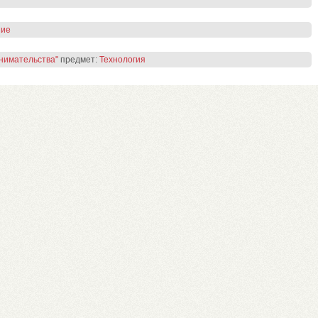
ние
нимательства"
предмет:
Технология