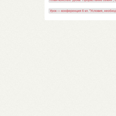
План-конспект урока "Прорастание семян", 6
Урок — конференция 6 кл. "Условия, необх