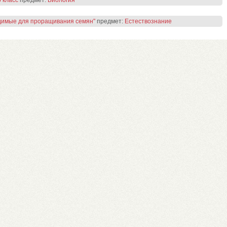
 класс
предмет:
Биология
одимые для проращивания семян"
предмет:
Естествознание