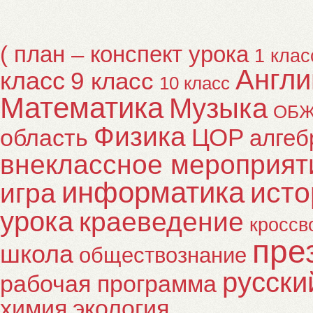
( план – конспект урока
1 клас
Англи
класс
9 класс
10 класс
Математика
Музыка
ОБ
Физика
ЦОР
область
алгеб
внеклассное мероприят
информатика
исто
игра
урока
краеведение
кроссв
пре
школа
обществознание
русски
рабочая программа
химия
экология