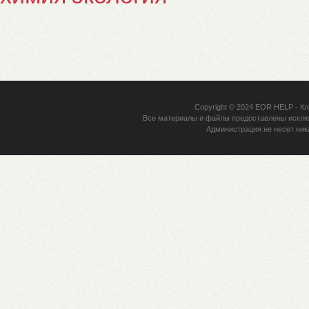
Copyright © 2024
EOR HELP
- Кл
Все материалы и файлы предоставлены исклю
Администрация не несет ник