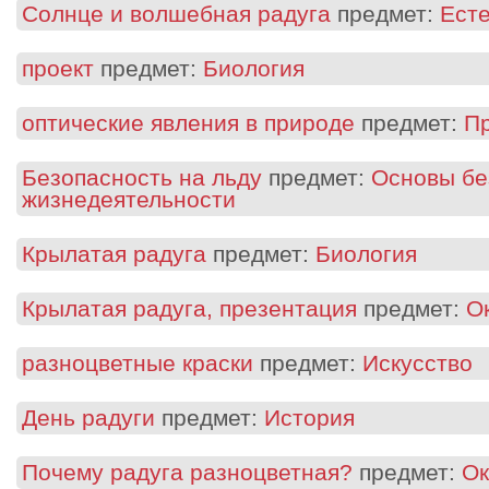
Солнце и волшебная радуга
предмет:
Ест
проект
предмет:
Биология
оптические явления в природе
предмет:
П
Безопасность на льду
предмет:
Основы бе
жизнедеятельности
Крылатая радуга
предмет:
Биология
Крылатая радуга, презентация
предмет:
О
разноцветные краски
предмет:
Искусство
День радуги
предмет:
История
Почему радуга разноцветная?
предмет:
Ок