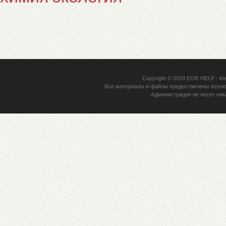
Copyright © 2024
EOR HELP
- Кл
Все материалы и файлы предоставлены исклю
Администрация не несет ник