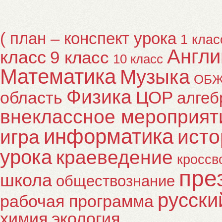
( план – конспект урока
1 клас
Англи
класс
9 класс
10 класс
Математика
Музыка
ОБ
Физика
ЦОР
область
алгеб
внеклассное мероприят
информатика
исто
игра
урока
краеведение
кроссв
пре
школа
обществознание
русски
рабочая программа
химия
экология