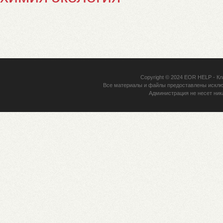
Copyright © 2024
EOR HELP
- Кл
Все материалы и файлы предоставлены исклю
Администрация не несет ник