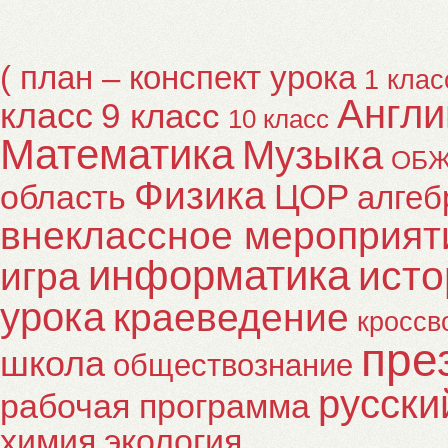
( план – конспект урока
1 клас
Англи
класс
9 класс
10 класс
Математика
Музыка
ОБ
Физика
ЦОР
область
алгеб
внеклассное мероприят
информатика
исто
игра
урока
краеведение
кроссв
пре
школа
обществознание
русски
рабочая программа
химия
экология