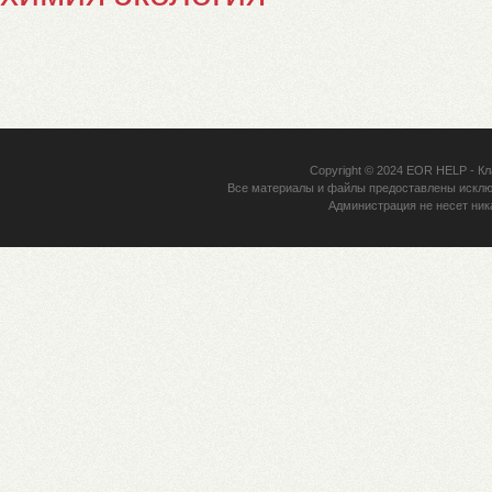
Copyright © 2024
EOR HELP
- Кл
Все материалы и файлы предоставлены исклю
Администрация не несет ник