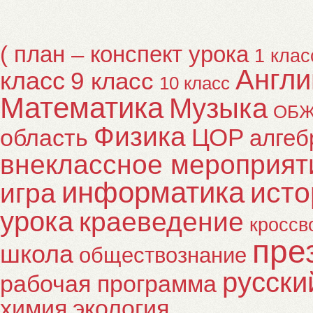
( план – конспект урока
1 клас
Англи
класс
9 класс
10 класс
Математика
Музыка
ОБ
Физика
ЦОР
область
алгеб
внеклассное мероприят
информатика
исто
игра
урока
краеведение
кроссв
пре
школа
обществознание
русски
рабочая программа
химия
экология