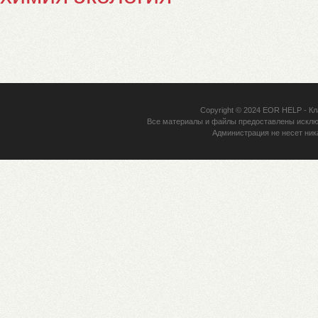
Copyright © 2024
EOR HELP
- Кл
Все материалы и файлы предоставлены исклю
Администрация не несет ник