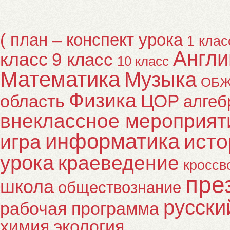
( план – конспект урока
1 клас
Англи
класс
9 класс
10 класс
Математика
Музыка
ОБ
Физика
ЦОР
область
алгеб
внеклассное мероприят
информатика
исто
игра
урока
краеведение
кроссв
пре
школа
обществознание
русски
рабочая программа
химия
экология