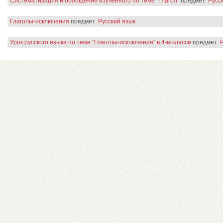
Систематизация и обобщение изученного по теме "Глагол"
предмет:
Русс
Глаголы-исключения
предмет:
Русский язык
Урок русского языка по теме "Глаголы-исключения" в 4-м классе
предмет: