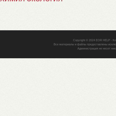
Copyright © 2024
EOR HELP
- Кл
Все материалы и файлы предоставлены исклю
Администрация не несет ник