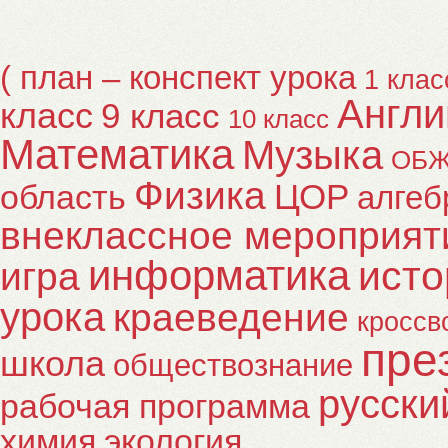
( план – конспект урока
1 клас
Англи
класс
9 класс
10 класс
Математика
Музыка
ОБ
Физика
ЦОР
область
алгеб
внеклассное мероприят
информатика
исто
игра
урока
краеведение
кроссв
пре
школа
обществознание
русски
рабочая программа
химия
экология