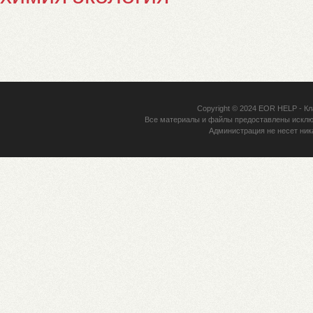
Copyright © 2024
EOR HELP
- Кл
Все материалы и файлы предоставлены исклю
Администрация не несет ник