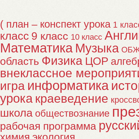
( план – конспект урока
1 клас
Англи
класс
9 класс
10 класс
Математика
Музыка
ОБ
Физика
ЦОР
область
алгеб
внеклассное мероприят
информатика
исто
игра
урока
краеведение
кроссв
пре
школа
обществознание
русски
рабочая программа
химия
экология