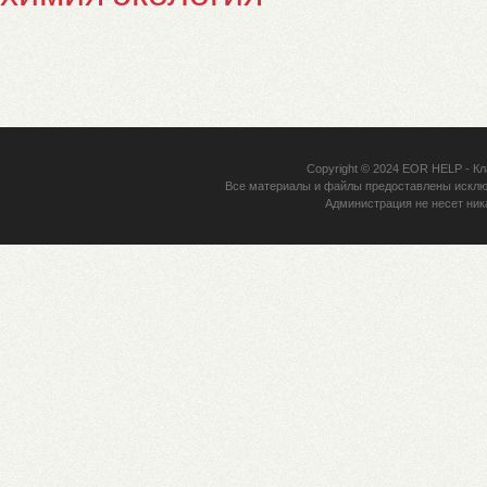
Copyright © 2024
EOR HELP
- Кл
Все материалы и файлы предоставлены исклю
Администрация не несет ник