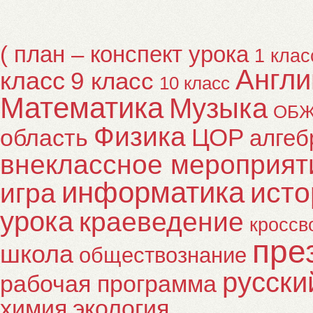
( план – конспект урока
1 клас
Англи
класс
9 класс
10 класс
Математика
Музыка
ОБ
Физика
ЦОР
область
алгеб
внеклассное мероприят
информатика
исто
игра
урока
краеведение
кроссв
пре
школа
обществознание
русски
рабочая программа
химия
экология