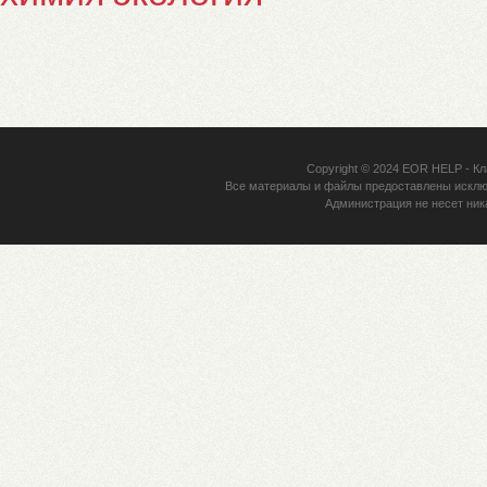
Copyright © 2024
EOR HELP
- Кл
Все материалы и файлы предоставлены исклю
Администрация не несет ник