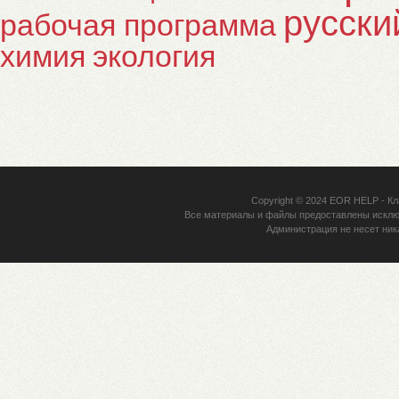
русски
рабочая программа
химия
экология
Copyright © 2024
EOR HELP
- Кл
Все материалы и файлы предоставлены исклю
Администрация не несет ник