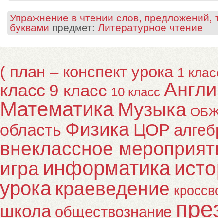
Упражнение в чтении слов, предложений, 
буквами
предмет:
Литературное чтение
( план – конспект урока
1 клас
Англи
класс
9 класс
10 класс
Математика
Музыка
ОБ
Физика
ЦОР
область
алгеб
внеклассное мероприят
информатика
исто
игра
урока
краеведение
кроссв
пре
школа
обществознание