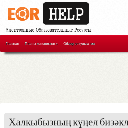
Главная
Планы конспектов
»
Обзор результатов
Халкыбызның күңел бизәкл