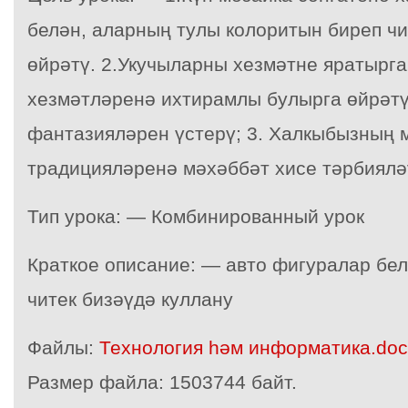
белән, аларның тулы колоритын биреп чи
өйрәтү. 2.Укучыларны хезмәтне яратырг
хезмәтләренә ихтирамлы булырга өйрәт
фантазияләрен үстерү; 3. Халкыбызның 
традицияләренә мәхәббәт хисе тәрбиялә
Тип урока: — Комбинированный урок
Краткое описание: — авто фигуралар бел
читек бизәүдә куллану
Файлы:
Технология һәм информатика.doc
Размер файла:
1503744 байт.