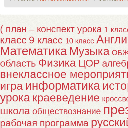
( план – конспект урока
1 клас
Англи
класс
9 класс
10 класс
Математика
Музыка
ОБ
Физика
ЦОР
область
алгеб
внеклассное мероприят
информатика
исто
игра
урока
краеведение
кроссв
пре
школа
обществознание
русски
рабочая программа