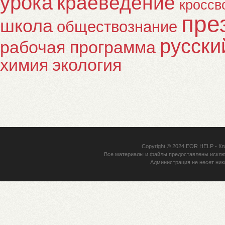
урока
краеведение
кроссв
пре
школа
обществознание
русски
рабочая программа
химия
экология
Copyright © 2024
EOR HELP
- Кл
Все материалы и файлы предоставлены исклю
Администрация не несет ник