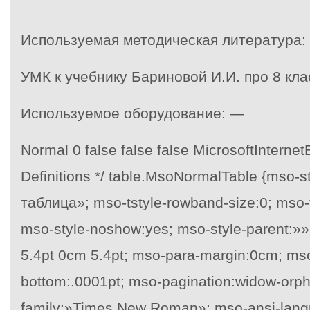
Используемая методическая литература:
УМК к учебнику Бариновой И.И. про 8 кла
Используемое оборудование: —
Normal 0 false false false MicrosoftInternet
Definitions */ table.MsoNormalTable {mso
таблица»; mso-tstyle-rowband-size:0; mso-t
mso-style-noshow:yes; mso-style-parent:»»
5.4pt 0cm 5.4pt; mso-para-margin:0cm; ms
bottom:.0001pt; mso-pagination:widow-orphan
family:»Times New Roman»; mso-ansi-lang