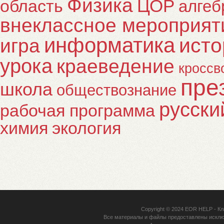
Физика
ЦОР
область
алгеб
внеклассное мероприят
информатика
исто
игра
урока
краеведение
кроссв
пре
школа
обществознание
русски
рабочая программа
химия
экология
Copyright © 2024
EOR HELP
- Кл
Все материалы и файлы предоставлены исклю