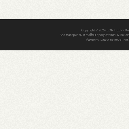
Copyright © 2024
EOR HELP
- Кл
Все материалы и файлы предоставлены исклю
Администрация не несет ник