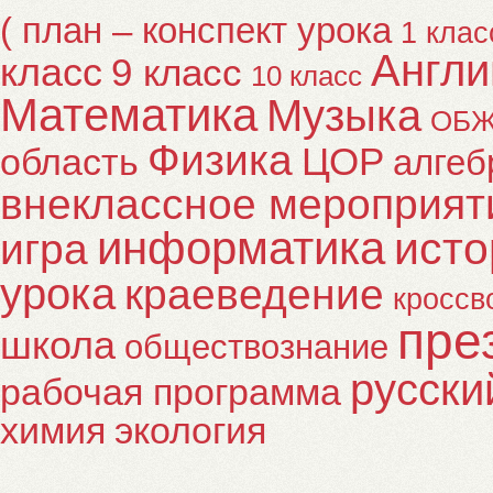
( план – конспект урока
1 клас
Англи
класс
9 класс
10 класс
Математика
Музыка
ОБ
Физика
ЦОР
область
алгеб
внеклассное мероприят
информатика
исто
игра
урока
краеведение
кроссв
пре
школа
обществознание
русски
рабочая программа
химия
экология