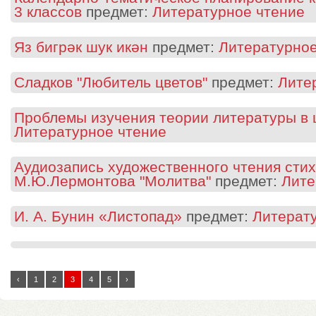
3 классов
предмет:
Литературное чтение
Яз бигрәк шук икән
предмет:
Литературное
Сладков "Любитель цветов"
предмет:
Лите
Проблемы изучения теории литературы в
Литературное чтение
Аудиозапись художественного чтения сти
М.Ю.Лермонтова "Молитва"
предмет:
Лите
И. А. Бунин «Листопад»
предмет:
Литерат
‹
1
2
3
4
5
›