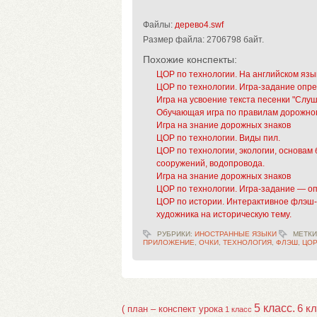
Файлы:
дерево4.swf
Размер файла:
2706798 байт.
Похожие конспекты:
ЦОР по технологии. На английском язы
ЦОР по технологии. Игра-задание опр
Игра на усвоение текста песенки "Слуша
Обучающая игра по правилам дорожного
Игра на знание дорожных знаков
ЦОР по технологии. Виды пил.
ЦОР по технологии, экологии, основам
сооружений, водопровода.
Игра на знание дорожных знаков
ЦОР по технологии. Игра-задание — оп
ЦОР по истории. Интерактивное флэш-п
художника на историческую тему.
РУБРИКИ:
ИНОСТРАННЫЕ ЯЗЫКИ
МЕТКИ
ПРИЛОЖЕНИЕ
,
ОЧКИ
,
ТЕХНОЛОГИЯ
,
ФЛЭШ
,
ЦО
5 класс.
6 к
( план – конспект урока
1 класс