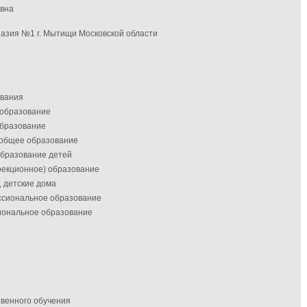
овна
назия №1 г. Мытищи Московской области
ования
 образование
образование
 общее образование
образование детей
рекционное) образование
 детские дома
ссиональное образование
иональное образование
венного обучения