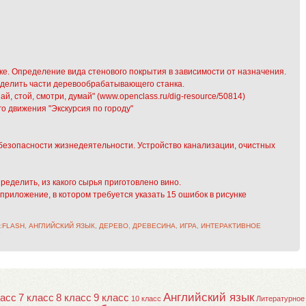
ке. Определение вида стенового покрытия в зависимости от назначения.
еделить части деревообрабатывающего станка.
й, стой, смотри, думай" (www.openclass.ru/dig-resource/50814)
 движения "Экскурсия по городу"
 безопасности жизнедеятельности. Устройство канализации, очистных
ределить, из какого сырья приготовлено вино.
риложение, в котором требуется указать 15 ошибок в рисунке
:
FLASH
,
АНГЛИЙСКИЙ ЯЗЫК
,
ДЕРЕВО
,
ДРЕВЕСИНА
,
ИГРА
,
ИНТЕРАКТИВНОЕ
Р
Английский язык
ласс
7 класс
8 класс
9 класс
10 класс
Литературное