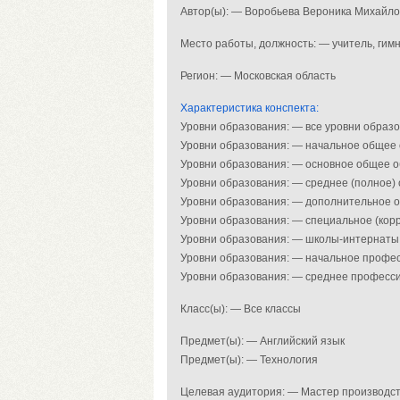
Автор(ы): — Воробьева Вероника Михайл
Место работы, должность: — учитель, гим
Регион: — Московская область
Характеристика конспекта:
Уровни образования: — все уровни образ
Уровни образования: — начальное общее
Уровни образования: — основное общее 
Уровни образования: — среднее (полное)
Уровни образования: — дополнительное 
Уровни образования: — специальное (кор
Уровни образования: — школы-интернаты,
Уровни образования: — начальное профе
Уровни образования: — среднее професс
Класс(ы): — Все классы
Предмет(ы): — Английский язык
Предмет(ы): — Технология
Целевая аудитория: — Мастер производст