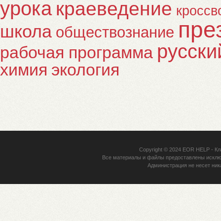
урока
краеведение
кроссв
пре
школа
обществознание
русски
рабочая программа
химия
экология
Copyright © 2024
EOR HELP
- Кл
Все материалы и файлы предоставлены исклю
Администрация не несет ник