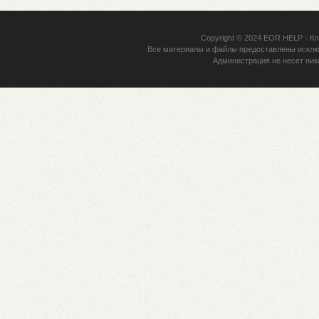
Copyright © 2024
EOR HELP
- Кл
Все материалы и файлы предоставлены исклю
Администрация не несет ник