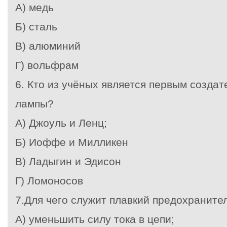
А) медь
Б) сталь
В) алюминий
Г) вольфрам
6. Кто из учёных является первым созда
лампы?
А) Джоуль и Ленц;
Б) Иоффе и Милликен
В) Ладыгин и Эдисон
Г) Ломоносов
7.Для чего служит плавкий предохраните
А) уменьшить силу тока в цепи;