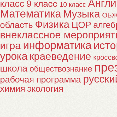
Англи
класс
9 класс
10 класс
Математика
Музыка
ОБ
Физика
ЦОР
область
алгеб
внеклассное мероприят
информатика
исто
игра
урока
краеведение
кроссв
пре
школа
обществознание
русски
рабочая программа
химия
экология