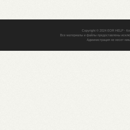
Copyright © 2024
EOR HELP
- Кл
Все материалы и файлы предоставлены исклю
Администрация не несет ник