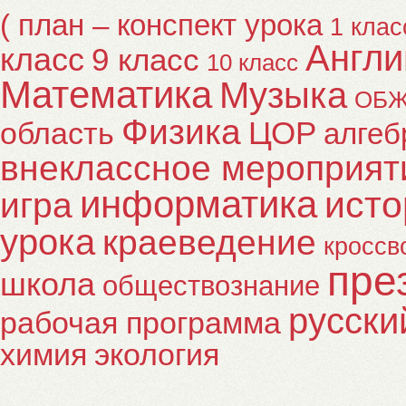
( план – конспект урока
1 клас
Англи
класс
9 класс
10 класс
Математика
Музыка
ОБ
Физика
ЦОР
область
алгеб
внеклассное мероприят
информатика
исто
игра
урока
краеведение
кроссв
пре
школа
обществознание
русски
рабочая программа
химия
экология