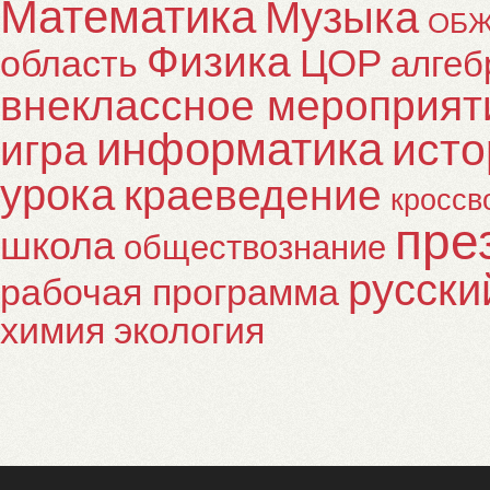
Математика
Музыка
ОБ
Физика
ЦОР
область
алгеб
внеклассное мероприят
информатика
исто
игра
урока
краеведение
кроссв
пре
школа
обществознание
русски
рабочая программа
химия
экология