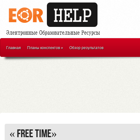
Главная
Планы конспектов
»
Обзор результатов
« Free time»