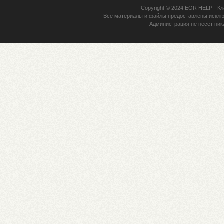
Copyright © 2024
EOR HELP
- Кл
Все материалы и файлы предоставлены исклю
Администрация не несет ник