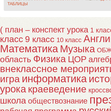
ТАБЛИЦЫ
( план – конспект урока
1 клас
Англи
класс
9 класс
10 класс
Математика
Музыка
ОБ
Физика
ЦОР
область
алгеб
внеклассное мероприят
информатика
исто
игра
урока
краеведение
кроссв
пре
школа
обществознание
русски
рабочая программа