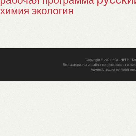
химия
экология
Copyright © 2024
EOR HELP
- Кл
Все материалы и файлы предоставлены исклю
Администрация не несет ник