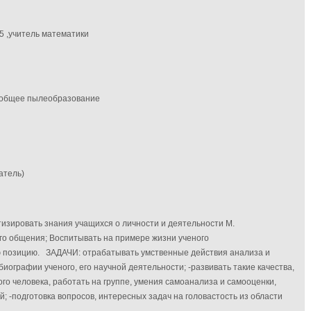
 ,учитель математики
) общее пылеобразование
атель)
изировать знания учащихся о личности и деятельности М.
го общения; Воспитывать на примере жизни ученого
ю позицию. ЗАДАЧИ: отрабатывать умственные действия анализа и
ографии ученого, его научной деятельности; -развивать такие качества,
го человека, работать на группе, умения самоанализа и самооценки,
й; -подготовка вопросов, интересных задач на головастость из области