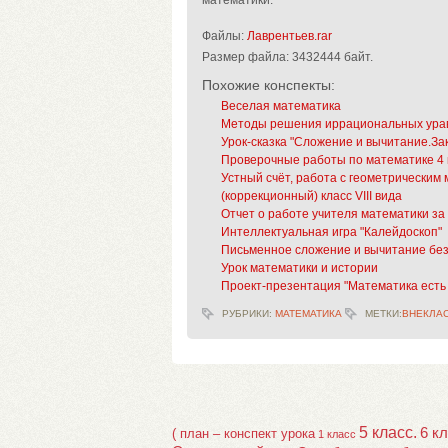
математики.
Файлы:
Лаврентьев.rar
Размер файла:
3432444 байт.
Похожие конспекты:
Веселая математика
Методы решения иррациональных ура
Урок-сказка "Сложение и вычитание.Зак
Проверочные работы по математике 4 
Устный счёт, работа с геометрически
(коррекционный) класс VIII вида
Отчет о работе учителя математики за 
Интеллектуальная игра "Калейдоскоп"
Письменное сложение и вычитание без
Урок математики и истории
Проект-презентация "Математика есть
РУБРИКИ:
МАТЕМАТИКА
МЕТКИ:
ВНЕКЛА
5 класс.
6 к
( план – конспект урока
1 класс