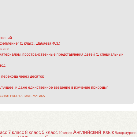
внений
репление" (1 класс, Шабаева Ф.З.)
класс
м материалом, пространственные представления детей (1 специальный
год
 перехода через десяток
 лучшее, и даже единственное введение в изучение природы"
ССНАЯ РАБОТА
,
МАТЕМАТИКА
Английский язык
ласс
7 класс
8 класс
9 класс
10 класс
Литературное