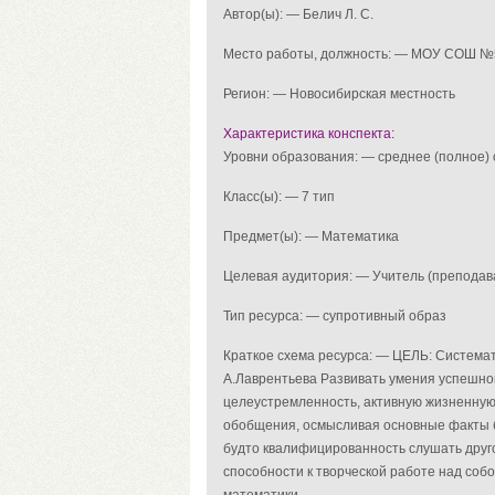
Автор(ы): — Белич Л. С.
Место работы, должность: — МОУ СОШ №5
Регион: — Новосибирская местность
Характеристика конспекта:
Уровни образования: — среднее (полное
Класс(ы): — 7 тип
Предмет(ы): — Математика
Целевая аудитория: — Учитель (преподав
Тип ресурса: — супротивный образ
Краткое схема ресурса: — ЦЕЛЬ: Системат
А.Лаврентьева Развивать умения успешно
целеустремленность, активную жизненну
обобщения, осмысливая основные факты би
будто квалифицированность слушать друго
способности к творческой работе над собо