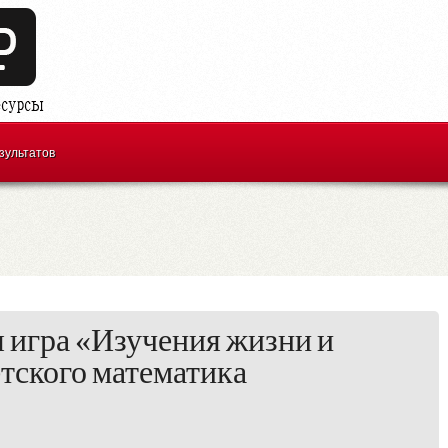
зультатов
 игра «Изучения жизни и
етского математика