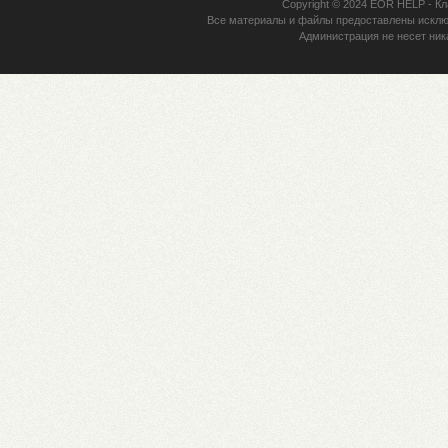
Copyright © 2024
EOR HELP
- Кл
Все материалы и файлы предоставлены исклю
Администрация не несет ник