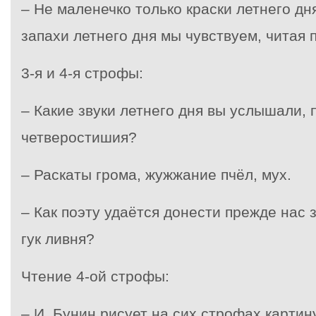
– Не маленечко только краски летнего дня
запахи летнего дня мы чувствуем, читая 
3-я и 4-я строфы:
– Какие звуки летнего дня вы услышали, 
четверостишия?
– Раскаты грома, жужжание пчёл, мух.
– Как поэту удаётся донести прежде нас з
гук ливня?
Чтение 4-ой строфы:
– И. Бунин рисует на сих строфах картин