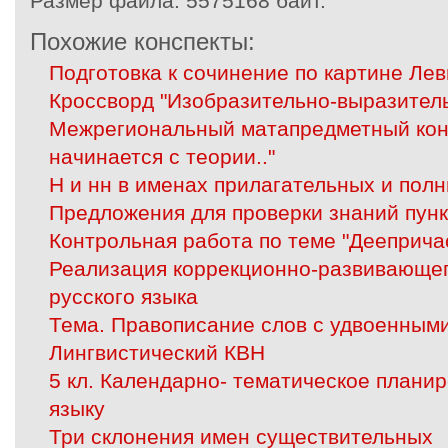
Размер файла:
5575168 байт.
Похожие конспекты:
Подготовка к сочинение по картине Лев
Кроссворд "Изобразительно-выразитель
Межрегиональный матапредметный конк
начинается с теории.."
Н и нн в именах прилагательных и пол
Предложения для проверки знаний пун
Контрольная работа по теме "Дееприча
Реализация коррекционно-развивающег
русского языка
Тема. Правописание слов с удвоенным
Лингвистический КВН
5 кл. Календарно- тематическое плани
языку
Три склонения имен существительных