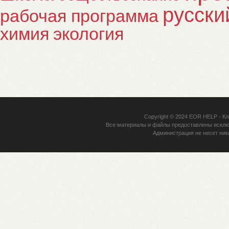
русски
рабочая программа
химия
экология
Copyright © 2024
EOR HELP
- Кл
Все материалы и файлы предоставлены исклю
Администрация не несет ник