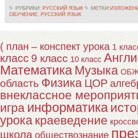
РУБРИКИ:
РУССКИЙ ЯЗЫК
МЕТКИ:
ИЗЛОЖЕН
ОБУЧЕНИЕ
,
РУССКИЙ ЯЗЫК
( план – конспект урока
1 клас
Англи
класс
9 класс
10 класс
Математика
Музыка
ОБ
Физика
ЦОР
область
алгеб
внеклассное мероприят
информатика
исто
игра
урока
краеведение
кроссв
пре
школа
обществознание