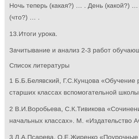
Ночь теперь (какая?) … . День (какой?) …
(что?) … .
13.Итоги урока.
Зачитывание и анализ 2-3 работ обучаю
Список литературы
1
Б.Б.Белявский, Г.С.Кунцова «Обучение 
старших классах вспомогательной школы»
2
В.И.Воробьева, С.К.Тивикова «Сочинени
начальных классах». М. «Издательство АС
3
Л.А.Псарева, О.Е.Жиренко «Поурочные 