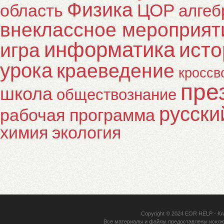
Физика
ЦОР
область
алгеб
внеклассное мероприят
информатика
исто
игра
урока
краеведение
кроссв
пре
школа
обществознание
русски
рабочая программа
химия
экология
Copyright © 2024
EOR HELP
- Кл
Все материалы и файлы предоставлены исклю