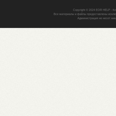
Copyright © 2024
EOR HELP
- Кл
Все материалы и файлы предоставлены исклю
Администрация не несет ник