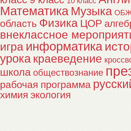
10 класс
Математика
Музыка
ОБ
Физика
ЦОР
область
алгеб
внеклассное мероприят
информатика
исто
игра
урока
краеведение
кроссв
пре
школа
обществознание
русски
рабочая программа
химия
экология