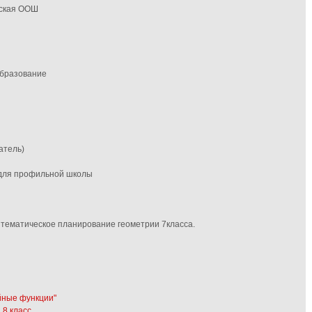
вская ООШ
образование
атель)
 для профильной школы
 тематическое планирование геометрии 7класса.
йные функции"
 8 класс