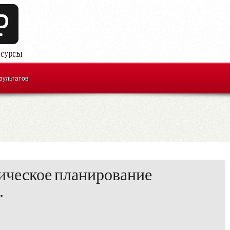
зультатов
ическое планирование
.