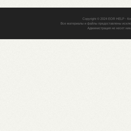
Copyright © 2024
EOR HELP
- Кл
Все материалы и файлы предоставлены исклю
Администрация не несет ник