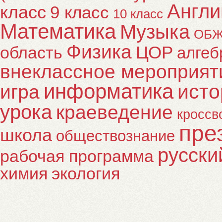
Англи
класс
9 класс
10 класс
Математика
Музыка
ОБ
Физика
ЦОР
область
алгеб
внеклассное мероприят
информатика
исто
игра
урока
краеведение
кроссв
пре
школа
обществознание
русски
рабочая программа
химия
экология