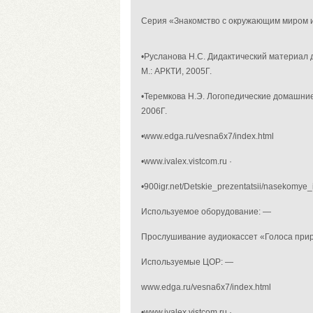
Серия «Знакомство с окружающим миром и
•
Русланова Н.С. Дидактический материал д
М.: АРКТИ, 2005Г.
•
Теремкова Н.Э. Логопедические домашние 
2006Г.
•
www.edga.ru/vesna6x7/index.html
•
www.ivalex.vistcom.ru ·
•
900igr.net/Detskie_prezentatsii/nasekomye_i_p
Используемое оборудование: —
Прослушивание аудиокассет «Голоса прир
Используемые ЦОР: —
www.edga.ru/vesna6x7/index.html
•
www.ivalex.vistcom.ru ·