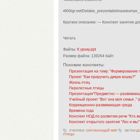
•
900igr.net/Detskie_prezentatsii/nasekomye_i_p
Краткое описание: — Конспект занятия д
Читать
Файлы:
К уроку.ppt
Размер файла:
139264 байт.
Похожие конспекты:
Презентация на тему: "Формирование пр
Проект "Как приручить дикую кошку?"
Жизнь птиц
Перелетные птицы
Презентация"Предметно — развивающа
Учебный проект "Вот она моя семья ," (
Коррекционно-развивающая среда
Времена года
Конспект НОД по развитию речи "Кто жи
Конспект открытого занятия "Лес и мы"
РУБРИКИ:
ОКРУЖАЮЩИЙ МИР
МЕТКИ:
Д
ПТИЦЫ