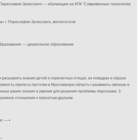
г. Переславля-Залесского — обучающие на КПК "Современные технологии
» г. Переславля-Залесского, воспитатели
 образования: — дошкольное образование
• расширить знания детей о перелетных птицах, их повадках и образе
ожность прилета ласточек в Ярославскую область • развивать связную и
енные ранее знания и умения для решения проблемы персонажа. 3.
бережное отношение к пернатым друзьям.
ия: —
•
 —