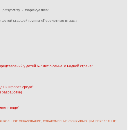
titsy/Ptitsy_-_tsaplevye.files/..
ля детей старшей группы «Перелетные птицы»
едтавлений у детей 6-7 лет о семье, о Родной стране".
я и игровая среда"
в разработке)
вет в воде".
ОШКОЛЬНОЕ ОБРАЗОВАНИЕ
,
ОЗНАКОМЛЕНИЕ С ОКРУЖАЮЩИМ
,
ПЕРЕЛЕТНЫЕ