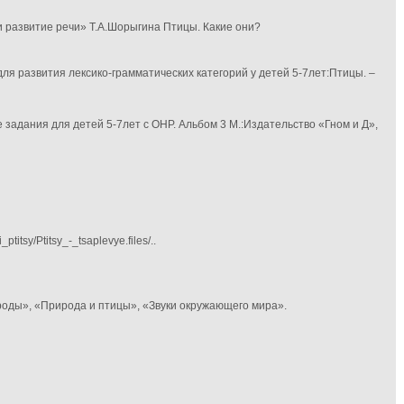
 развитие речи» Т.А.Шорыгина Птицы. Какие они?
ля развития лексико-грамматических категорий у детей 5-7лет:Птицы. –
задания для детей 5-7лет с ОНР. Альбом 3 М.:Издательство «Гном и Д»,
titsy/Ptitsy_-_tsaplevye.files/..
оды», «Природа и птицы», «Звуки окружающего мира».