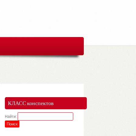
КЛАСС конспектов
Найти: