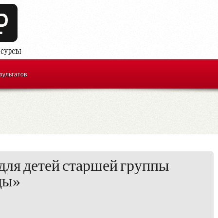
зультатов
 для детей старшей группы
цы»