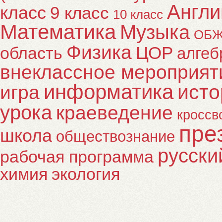
Англи
класс
9 класс
10 класс
Математика
Музыка
ОБ
Физика
ЦОР
область
алгеб
внеклассное мероприят
информатика
исто
игра
урока
краеведение
кроссв
пре
школа
обществознание
русски
рабочая программа
химия
экология