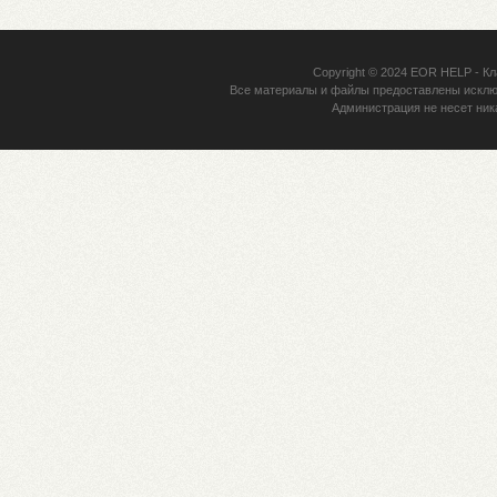
Copyright © 2024
EOR HELP
- Кл
Все материалы и файлы предоставлены исклю
Администрация не несет ник