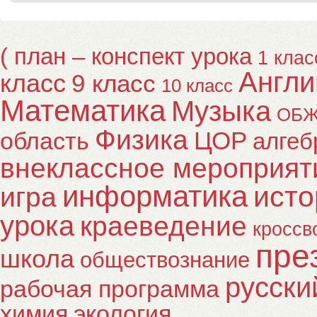
( план – конспект урока
1 клас
Англи
класс
9 класс
10 класс
Математика
Музыка
ОБ
Физика
ЦОР
область
алгеб
внеклассное мероприят
информатика
исто
игра
урока
краеведение
кроссв
пре
школа
обществознание
русски
рабочая программа
химия
экология