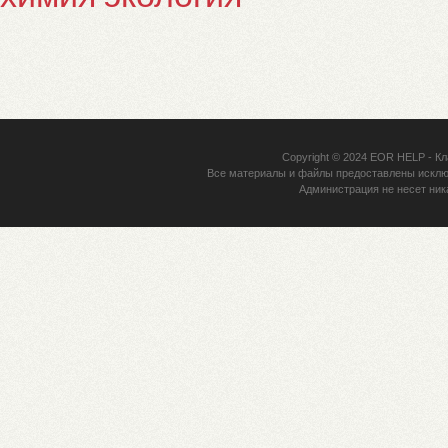
Copyright © 2024
EOR HELP
- Кл
Все материалы и файлы предоставлены исклю
Администрация не несет ник