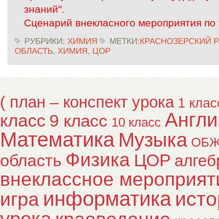
знаний".
Сценарий внекласного мероприятия по 
РУБРИКИ:
ХИМИЯ
МЕТКИ:
КРАСНОЗЕРСКИЙ 
ОБЛАСТЬ
,
ХИМИЯ
,
ЦОР
( план – конспект урока
1 клас
Англи
класс
9 класс
10 класс
Математика
Музыка
ОБ
Физика
ЦОР
область
алгеб
внеклассное мероприят
информатика
исто
игра
урока