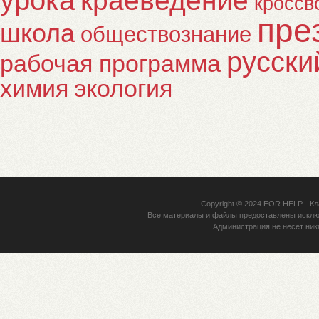
краеведение
кроссв
пре
школа
обществознание
русски
рабочая программа
химия
экология
Copyright © 2024
EOR HELP
- Кл
Все материалы и файлы предоставлены исклю
Администрация не несет ник