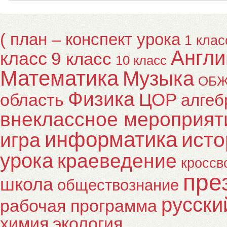
( план – конспект урока
1 клас
Англи
класс
9 класс
10 класс
Математика
Музыка
ОБ
Физика
ЦОР
область
алгеб
внеклассное мероприят
информатика
исто
игра
урока
краеведение
кроссв
пре
школа
обществознание
русски
рабочая программа
химия
экология