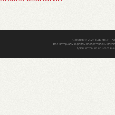
Copyright © 2024
EOR HELP
- Кл
Все материалы и файлы предоставлены исклю
Администрация не несет ник