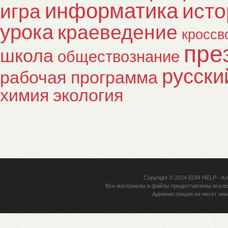
информатика
исто
игра
урока
краеведение
кроссв
пре
школа
обществознание
русски
рабочая программа
химия
экология
Copyright © 2024
EOR HELP
- Кл
Все материалы и файлы предоставлены исклю
Администрация не несет ник