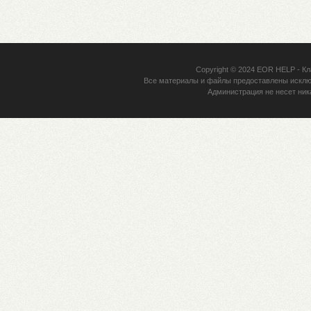
Copyright © 2024
EOR HELP
- Кл
Все материалы и файлы предоставлены исклю
Администрация не несет ник