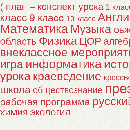
( план – конспект урока
1 клас
Англи
класс
9 класс
10 класс
Математика
Музыка
ОБ
Физика
ЦОР
область
алгеб
внеклассное мероприят
информатика
исто
игра
урока
краеведение
кроссв
пре
школа
обществознание
русски
рабочая программа
химия
экология