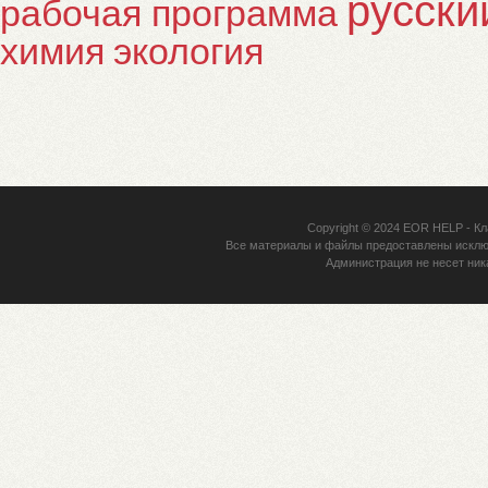
русски
рабочая программа
химия
экология
Copyright © 2024
EOR HELP
- Кл
Все материалы и файлы предоставлены исклю
Администрация не несет ник