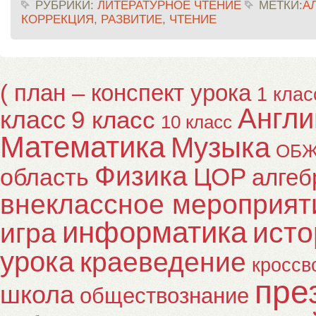
РУБРИКИ:
ЛИТЕРАТУРНОЕ ЧТЕНИЕ
МЕТКИ:
А
КОРРЕКЦИЯ
,
РАЗВИТИЕ
,
ЧТЕНИЕ
( план – конспект урока
1 клас
Англи
класс
9 класс
10 класс
Математика
Музыка
ОБ
Физика
ЦОР
область
алгеб
внеклассное мероприят
информатика
исто
игра
урока
краеведение
кроссв
пре
школа
обществознание